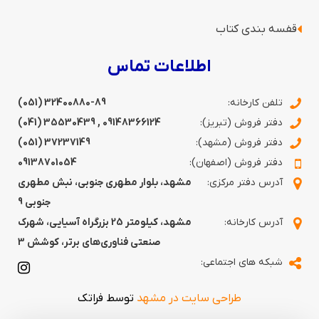
قفسه‌ بندی کتاب
اطلاعات تماس
تلفن کارخانه:
(051) 32400880-89
دفتر فروش (تبریز):
09148366124
,
35530439 (041)
دفتر فروش (مشهد):
37237149 (051)
دفتر فروش (اصفهان):
09138701054
آدرس دفتر مرکزی:
مشهد، بلوار مطهری جنوبی، نبش مطهری
جنوبی 9
آدرس کارخانه:
مشهد، کیلومتر 25 بزرگراه آسیایی، شهرک
صنعتی فناوری‌های برتر، کوشش 3
شبکه های اجتماعی:
طراحی سایت در مشهد
توسط فراتک