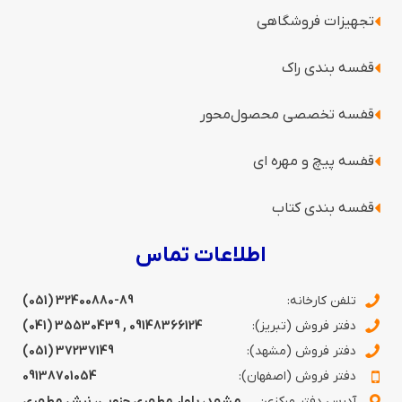
تجهیزات فروشگاهی
قفسه بندی راک
قفسه‌ تخصصی محصول‌محور
قفسه پیچ و مهره ای
قفسه‌ بندی کتاب
اطلاعات تماس
تلفن کارخانه:
(051) 32400880-89
دفتر فروش (تبریز):
09148366124
,
35530439 (041)
دفتر فروش (مشهد):
37237149 (051)
دفتر فروش (اصفهان):
09138701054
آدرس دفتر مرکزی:
مشهد، بلوار مطهری جنوبی، نبش مطهری