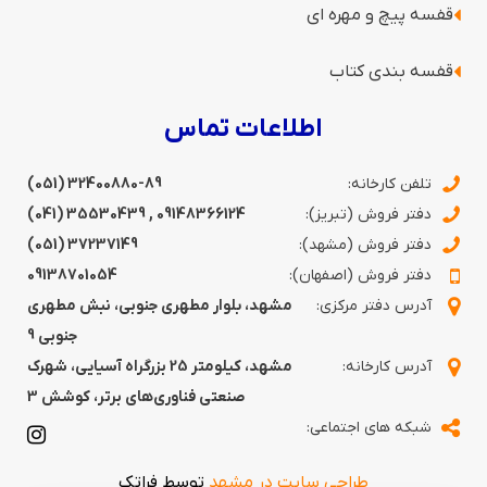
قفسه پیچ و مهره ای
قفسه‌ بندی کتاب
اطلاعات تماس
تلفن کارخانه:
(051) 32400880-89
دفتر فروش (تبریز):
09148366124
,
35530439 (041)
دفتر فروش (مشهد):
37237149 (051)
دفتر فروش (اصفهان):
09138701054
آدرس دفتر مرکزی:
مشهد، بلوار مطهری جنوبی، نبش مطهری
جنوبی 9
آدرس کارخانه:
مشهد، کیلومتر 25 بزرگراه آسیایی، شهرک
صنعتی فناوری‌های برتر، کوشش 3
شبکه های اجتماعی:
طراحی سایت در مشهد
توسط فراتک