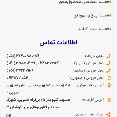
قفسه‌ تخصصی محصول‌محور
قفسه پیچ و مهره ای
قفسه‌ بندی کتاب
اطلاعات تماس
تلفن کارخانه:
(051) 32400880-89
دفتر فروش (تبریز):
09148366124
,
35530439 (041)
دفتر فروش (مشهد):
37237149 (051)
دفتر فروش (اصفهان):
09138701054
آدرس دفتر مرکزی:
مشهد، بلوار مطهری جنوبی، نبش مطهری
جنوبی 9
آدرس کارخانه:
مشهد، کیلومتر 25 بزرگراه آسیایی، شهرک
صنعتی فناوری‌های برتر، کوشش 3
شبکه های اجتماعی: