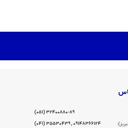
اس
(051) 32400880-89
35530439 (041)
,
09148366124
ریز):