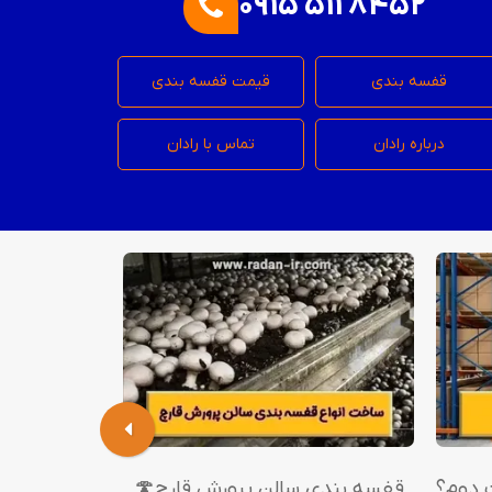
0915 511 8452
قفسه بندی
قیمت قفسه بندی
درباره رادان
تماس با رادان
 دوم؟
قفسه بندی سالن پرورش قارچ🍄
طول عمر ق