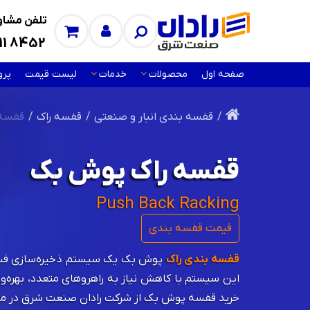
تلفن مشاور
11 8452
صفحه اول
محصولات
خدمات
لیست قیمت
پرو
قفسه بندی انبار و صنعتی
قفسه‌ راک
قفسه 
قفسه راک پوش بک
Push Back Racking
قیمت قفسه بندی
قفسه بندی راک
پوش بک یک سیستم ذخیره‌سازی فشرده 
خرید قفسه پوش بک از شرکت رادان صنعت شرق در م