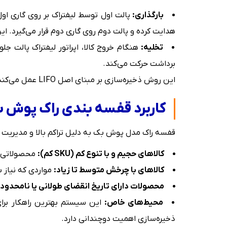
بارگذاری:
پالت اول توسط لیفتراک بر روی گاری او
هدایت کرده و پالت دوم روی گاری دوم قرار می‌گیرد. ا
تخلیه:
هنگام خروج کالا، اپراتور لیفتراک پالت ج
برداشت حرکت می‌کند.
این روش ذخیره‌سازی بر مبنای اصل LIFO عمل می‌کند؛ یعنی آخرین پالتی که بارگذاری شده، اولین پالتی است که از دهانه قفسه خارج می‌شود.
کاربرد قفسه بندی راک پوش بک
قفسه راک مدل پوش بک به دلیل تراکم بالا و مدیریت LIFO، راه‌حلی منحصربفرد برای سازمان‌ها و کسب‌وکارهایی است که با محصولات زیر سر و کار دارند:
کالاهای حجیم و با تنوع کم (SKU کم):
محصولاتی که تعداد SKU آنها اندک است ا
کالاهای با چرخش متوسط تا زیاد:
مواردی که نیاز به دسترسی 100% فوری ندارن
محصولات دارای تاریخ انقضای طولانی یا نامحدود
محیط‌های خاص:
این سیستم بهترین راهکار برای
ذخیره‌سازی اهمیت دوچندانی دارد.