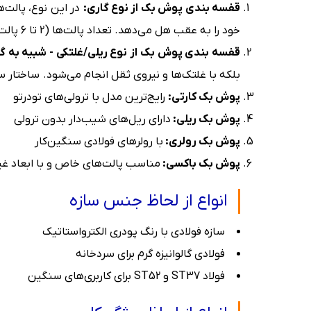
قفسه بندی پوش بک از نوع گاری:
در این نوع، پالت‌ه
خود را به عقب هل می‌دهد. تعداد پالت‌ها (2 تا 6 پالت) به تعداد گاری‌های لانه‌ای بستگی دارد. قابلیت تحمل وزن بالاتر و عملکرد روان‌تر در عمق‌های زیاد (5 و 6 پالت).
قفسه بندی پوش بک از نوع ریلی/غلتکی - شبیه به گر
بلکه با غلتک‌ها و نیروی ثقل انجام می‌شود. ساختار ساد
پوش بک کارتی:
رایج‌ترین مدل با ترولی‌های تودرتو
پوش بک ریلی:
دارای ریل‌های شیب‌دار بدون ترولی
پوش بک رولری:
با رولرهای فولادی سنگین‌کار
پوش بک باکسی:
مناسب پالت‌های خاص و با ابعاد غیر
انواع از لحاظ جنس سازه
سازه فولادی با رنگ پودری الکترواستاتیک
فولادی گالوانیزه گرم برای سردخانه
فولاد ST37 و ST52 برای کاربری‌های سنگین