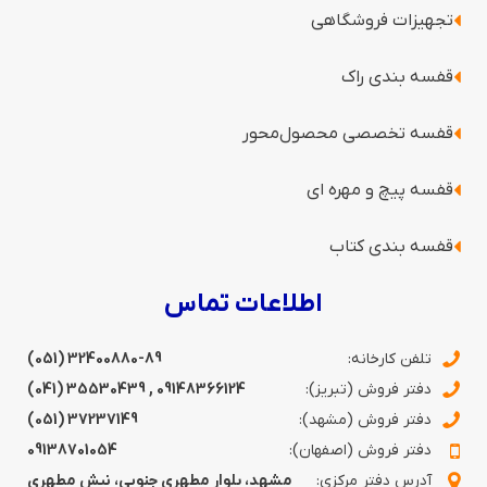
تجهیزات فروشگاهی
قفسه بندی راک
قفسه‌ تخصصی محصول‌محور
قفسه پیچ و مهره ای
قفسه‌ بندی کتاب
اطلاعات تماس
تلفن کارخانه:
(051) 32400880-89
دفتر فروش (تبریز):
09148366124
,
35530439 (041)
دفتر فروش (مشهد):
37237149 (051)
دفتر فروش (اصفهان):
09138701054
آدرس دفتر مرکزی:
مشهد، بلوار مطهری جنوبی، نبش مطهری