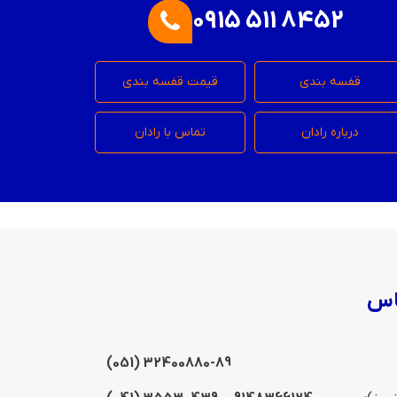
0915 511 8452
قفسه بندی
قیمت قفسه بندی
درباره رادان
تماس با رادان
اس
(051) 32400880-89