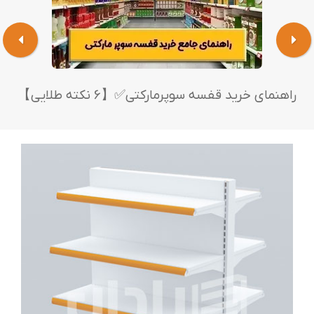
راهنمای خرید قفسه سوپرمارکتی✅【6 نکته طلایی】