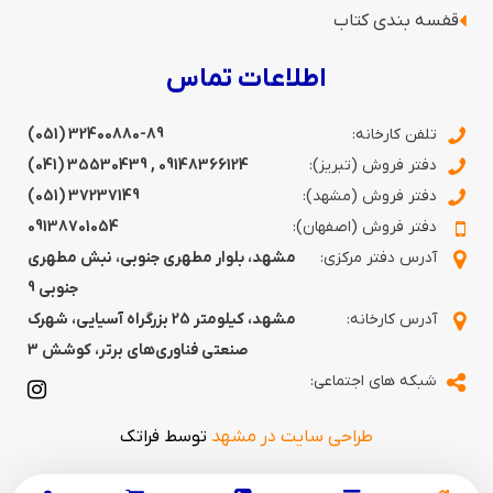
قفسه‌ بندی کتاب
اطلاعات تماس
تلفن کارخانه:
(051) 32400880-89
دفتر فروش (تبریز):
09148366124
,
35530439 (041)
دفتر فروش (مشهد):
37237149 (051)
دفتر فروش (اصفهان):
09138701054
آدرس دفتر مرکزی:
مشهد، بلوار مطهری جنوبی، نبش مطهری
جنوبی 9
آدرس کارخانه:
مشهد، کیلومتر 25 بزرگراه آسیایی، شهرک
صنعتی فناوری‌های برتر، کوشش 3
شبکه های اجتماعی:
طراحی سایت در مشهد
توسط فراتک