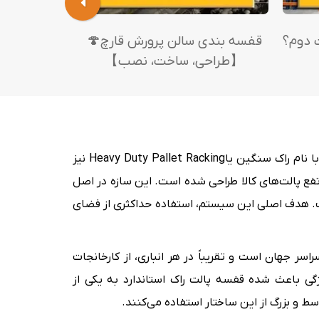
 دوم؟
قفسه بندی سالن پرورش قارچ🍄
طول عمر ق
【طراحی، ساخت، نصب】
قفسه سنگین پالت راک استاندارد که در انگلیسی با عنوان‌هایStandard Pallet Racking شناخته می‌شود و معمولاً آن را با نام راک سنگین یاHeavy Duty Pallet Racking نیز
ع پالت‌های کالا طراحی شده است. این سازه در اصل
ست. هدف اصلی این سیستم، استفاده حداکثری از فضای
سر جهان است و تقریباً در هر انباری، از کارخانجات
گی باعث شده قفسه پالت راک استاندارد به یکی از