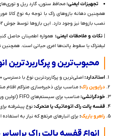
تجهیزات ایمنی:
محافظ ستون، گارد ریل و توری‌ها
همچنین دهانه بازوهای راک با توجه به نوع کالا مور
نصب بازوها نیز وجود دارد. این بازوها توسط جوش Co2 به یک دیگر متصل می شوند.
| نکات و ملاحظات ایمنی:
همواره اطمینان حاصل کنید 
لیفتراک یا سقوط پالت‌ها امری حیاتی است. همچنین
محبوب‌ترین و پرکاربردترین انو
استاندارد:
اصلی‌ترین و پرکاربردترین نوع با دسترسی 100% به پالت‌ها.
درایوین راک
:
مناسب برای ذخیره‌سازی متراکم اقلام مشابه با گردش ما
خودگرانشی:
مناسب برای سیستم‌های FIFO (اولین ورودی، اولین خروجی) با گردش مالی بالا (مانند صنایع غذایی)
قفسه پالت راک اتوماتیک یا متحرک:
نوع پیشرفته برا
راهرو باریک
:
برای انبارهای مرتفع که نیاز به استفاده 
انواع قفسه پالت راک براس