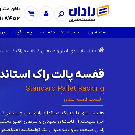
تلفن مشاور
11 8452
صفحه اول
محصولات
خدمات
لیست قیمت
پرو
قفسه بندی انبار و صنعتی
قفسه‌ راک
قفسه پ
قفسه پالت راک استاندا
Standard Pallet Racking
لیست قفسه بندی
قفسه بندی پالت راک استاندارد رایج‌ترین و ابتدایی‌
این سیستم از قاب‌های عمودی و تیرهای افقی تشکیل 
رادان صنعت شرق، به عنوان یک تولیدکننده متخصص با