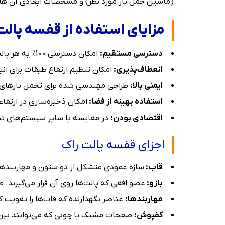
(ماشین حمل بار مورد نظر) و مشخصات ابعادی آن ها طر
مزایای استفاده از قفسه پالت 
دسترسی مستقیم:
امکان دسترسی 100% به هر پالت بدون نیاز به جابجایی پالت‌های دیگر.
انعطاف‌پذیری:
امکان تنظیم ارتفاع طبقات برای انبا
ایمنی بالا:
طراحی مهندسی شده برای تحمل بارهای س
استفاده بهینه از فضا:
امکان ذخیره‌سازی در ارتفاعا
اقتصادی بودن:
در مقایسه با سایر سیستم‌های ت
اجزای قفسه پالت راک
قاب:
سازه عمودی متشکل از دو ستون و مهاربندهای
بازو:
عضو افقی که پالت‌ها روی آن قرار می‌گیرند. 
مهاربندها:
عناصر نگهدارنده که قاب‌ها را تقویت کر
کفپوش:
صفحات مشبک یا چوبی که می‌توانند بین باز